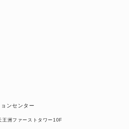
ションセンター
 天王洲ファーストタワー10F