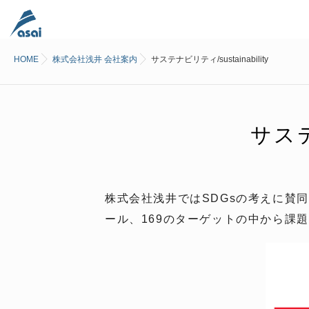
HOME
株式会社浅井 会社案内
サステナビリティ/sustainability
サス
株式会社浅井ではSDGsの考えに賛
ール、169のターゲットの中から課