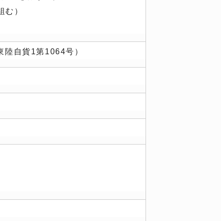
組む）
陸自貨1第1064号）